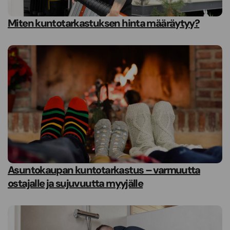
Miten kuntotarkastuksen hinta määräytyy?
Asuntokaupan kuntotarkastus – varmuutta
ostajalle ja sujuvuutta myyjälle