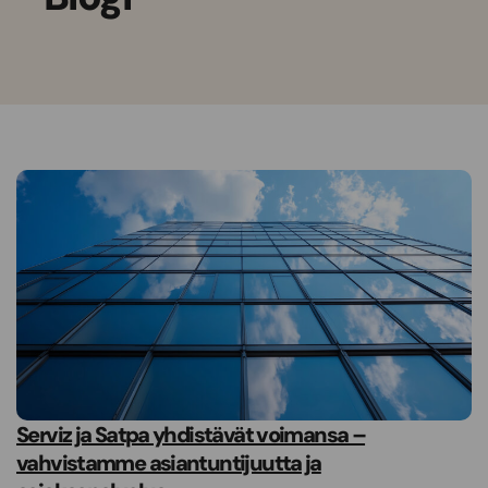
Serviz ja Satpa yhdistävät voimansa –
vahvistamme asiantuntijuutta ja