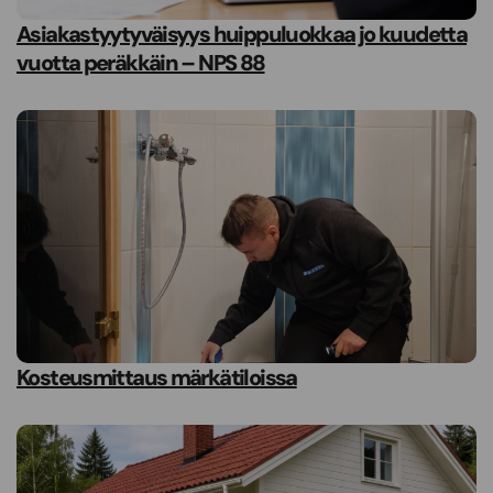
Asiakastyytyväisyys huippuluokkaa jo kuudetta
vuotta peräkkäin – NPS 88
Kosteusmittaus märkätiloissa