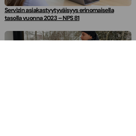
Servizin asiakastyytyväisyys erinomaisella
tasolla vuonna 2023 – NPS 81
Voiko kuntotarkastuksen tehdä myös talvella?