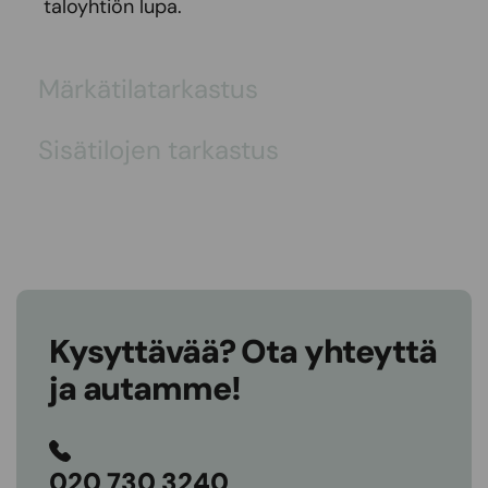
taloyhtiön lupa.
Märkätilatarkastus
Sisätilojen tarkastus
Kysyttävää? Ota yhteyttä
ja autamme!
020 730 3240