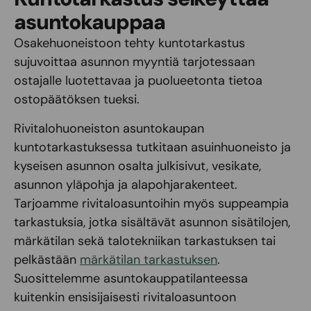
asuntokauppaa
Osakehuoneistoon tehty kuntotarkastus
sujuvoittaa asunnon myyntiä tarjotessaan
ostajalle luotettavaa ja puolueetonta tietoa
ostopäätöksen tueksi.
Rivitalohuoneiston asuntokaupan
kuntotarkastuksessa tutkitaan asuinhuoneisto ja
kyseisen asunnon osalta julkisivut, vesikate,
asunnon yläpohja ja alapohjarakenteet.
Tarjoamme rivitaloasuntoihin myös suppeampia
tarkastuksia, jotka sisältävät asunnon sisätilojen,
märkätilan sekä talotekniikan tarkastuksen tai
pelkästään
märkätilan tarkastuksen
.
Suosittelemme asuntokauppatilanteessa
kuitenkin ensisijaisesti rivitaloasuntoon