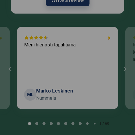
Write a review
Meni hienosti tapahtuma.
R
t
a
Marko Leskinen
ML
Nummela
Page 1 of 60
1 / 60