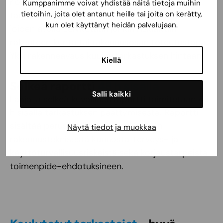
noudattaen. Kuntotarkastuksessa voidaan
Kumppanimme voivat yhdistää näitä tietoja muihin
tietoihin, joita olet antanut heille tai joita on kerätty,
tarpeen mukaan tehdä 1–3 rakenneavausta,
kun olet käyttänyt heidän palvelujaan.
joiden avulla selvitetään jonkin riskialttiin
rakenteen kunto tai rakennusosan toteutustapa.
Yksi rakenneavaus kuuluu tarkastuksen hintaan.
Kiellä
Selkeä raportti
48 h sisällä
Salli kaikki
Laaja ja selkeä kuvallinen raportti toimitetaan 48
h sisällä tarkastuksen päättymisestä. Raportti
sisältää perusteelliset tiedot kohteen
Näytä tiedot ja muokkaa
rakennusteknisestä kunnosta, terveys- ja
käyttöturvallisuusriskeistä sekä korjaustarpeista
toimenpide-ehdotuksineen.