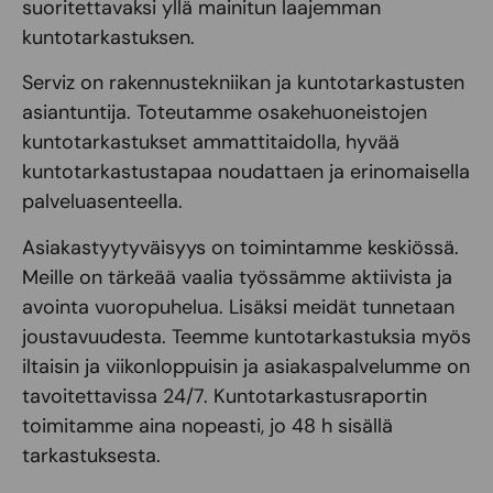
suoritettavaksi yllä mainitun laajemman
kuntotarkastuksen.
Serviz on rakennustekniikan ja kuntotarkastusten
asiantuntija. Toteutamme osakehuoneistojen
kuntotarkastukset ammattitaidolla, hyvää
kuntotarkastustapaa noudattaen ja erinomaisella
palveluasenteella.
Asiakastyytyväisyys on toimintamme keskiössä.
Meille on tärkeää vaalia työssämme aktiivista ja
avointa vuoropuhelua. Lisäksi meidät tunnetaan
joustavuudesta. Teemme kuntotarkastuksia myös
iltaisin ja viikonloppuisin ja asiakaspalvelumme on
tavoitettavissa 24/7. Kuntotarkastusraportin
toimitamme aina nopeasti, jo 48 h sisällä
tarkastuksesta.