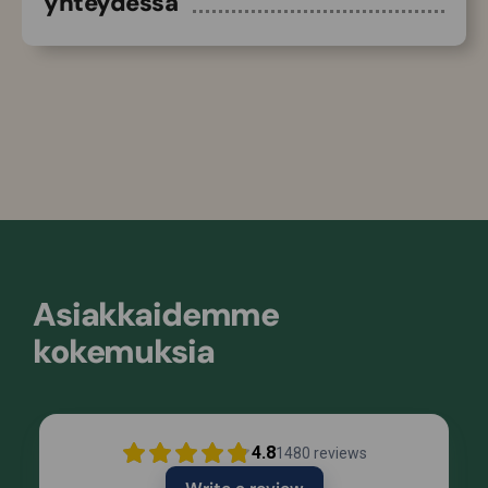
yhteydessä
Asiakkaidemme
kokemuksia
4.8
1480
reviews