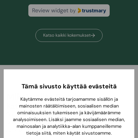
Review widget
by
trustmary
Katso kaikki kokemukset
Tämä sivusto käyttää evästeitä
Miksi valita Serviz?
Käytämme evästeitä tarjoamamme sisällön ja
Kattavat kuntotarkastukset
mainosten räätälöimiseen, sosiaalisen median
ominaisuuksien tukemiseen ja kävijämäärämme
Serviz toteuttaa kuntotarkastukset alan
analysoimiseen. Lisäksi jaamme sosiaalisen median,
suoritusohjetta
RT 103996 (aiemmin KH 90-
mainosalan ja analytiikka-alan kumppaneillemme
00394)
ja hyvää kuntotarkastustapaa
tietoja siitä, miten käytät sivustoamme.