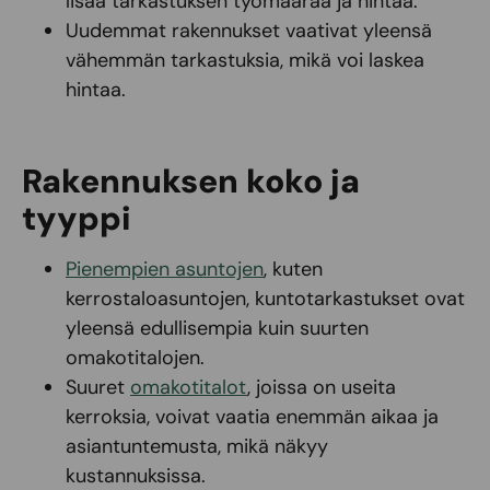
lisää tarkastuksen työmäärää ja hintaa.
Uudemmat rakennukset vaativat yleensä
vähemmän tarkastuksia, mikä voi laskea
hintaa.
Rakennuksen koko ja
tyyppi
Pienempien asuntojen
, kuten
kerrostaloasuntojen, kuntotarkastukset ovat
yleensä edullisempia kuin suurten
omakotitalojen.
Suuret
omakotitalot
, joissa on useita
kerroksia, voivat vaatia enemmän aikaa ja
asiantuntemusta, mikä näkyy
kustannuksissa.