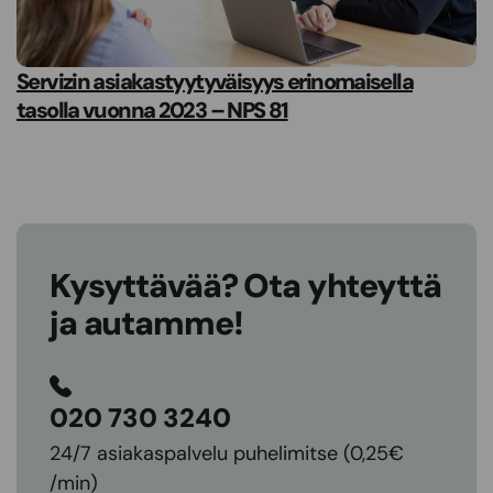
Servizin asiakastyytyväisyys erinomaisella
tasolla vuonna 2023 – NPS 81
Kysyttävää? Ota yhteyttä
ja autamme!
020 730 3240
24/7 asiakaspalvelu puhelimitse (0,25€
/min)