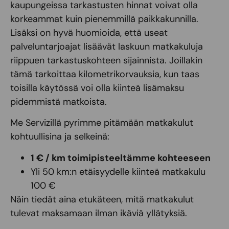
kaupungeissa tarkastusten hinnat voivat olla
korkeammat kuin pienemmillä paikkakunnilla.
Lisäksi on hyvä huomioida, että useat
palveluntarjoajat lisäävät laskuun matkakuluja
riippuen tarkastuskohteen sijainnista. Joillakin
tämä tarkoittaa kilometrikorvauksia, kun taas
toisilla käytössä voi olla kiinteä lisämaksu
pidemmistä matkoista.
Me Servizillä pyrimme pitämään matkakulut
kohtuullisina ja selkeinä:
1 € / km toimipisteeltämme kohteeseen
Yli 50 km:n etäisyydelle kiinteä matkakulu
100 €
Näin tiedät aina etukäteen, mitä matkakulut
tulevat maksamaan ilman ikäviä yllätyksiä.