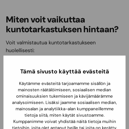
Miten voit vaikuttaa
kuntotarkastuksen hintaan?
Voit valmistautua kuntotarkastukseen
huolellisesti:
Tarjoa tarkastajalle rakennuspiirustukset ja
tiedot aiemmista remonteista.
Tämä sivusto käyttää evästeitä
Huolehdi siitä, että kaikki tilat ovat
Käytämme evästeitä tarjoamamme sisällön ja
tarkastettavissa, mikä voi nopeuttaa työtä
mainosten räätälöimiseen, sosiaalisen median
ja pitää kustannukset maltillisina.
ominaisuuksien tukemiseen ja kävijämäärämme
analysoimiseen. Lisäksi jaamme sosiaalisen median,
mainosalan ja analytiikka-alan kumppaneillemme
Kuntotarkastuksen hinta
tietoja siitä, miten käytät sivustoamme.
Kumppanimme voivat yhdistää näitä tietoja muihin
Servizillä
tietoihin, joita olet antanut heille tai joita on kerätty,